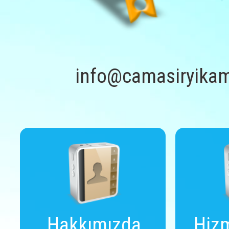
info@camasiryikam
Hakkımızda
Hizm